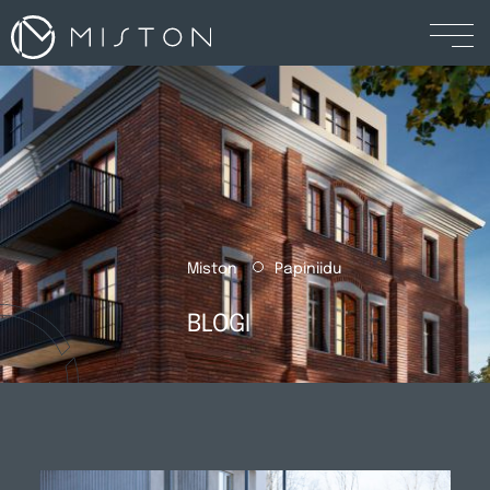
Miston
Papiniidu
BLOGI